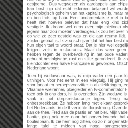
gesjoemel. Dus wegwezen als aardappels aan chips 
kan best zijn dat echt iedereen belazerd wil word
psychologisch geheim van het kapitalisme is, maar m
en ben trots op haar. Een fundamentaliste met in b
heeft niet hoeven beleven dat haar enig kind zich
vestigde. Ik droom wel eens over mijn pleitnota als i
jegens haar zou moeten verdedigen. Ik zou het over 
op wie ze zeer gesteld was en die aan reuma lijdt.
zuiden gebaat is. Ik zou schrijven dat het hier best me
hun eigen taal te woord staat. Dat je hier wel degeli
krijgen, zelfs in restaurants. Maar dus weer geen
hebben tegen de overbevolking in het oude vader
gehucht nostalgische rust en stilte garandeert. Ik 
kleindochter een halve Française is geworden. Ofs
Nederland woont.
Toen hij weduwnaar was, is mijn vader een paar 
uithingen. Voor het eerst in een vliegtuig. Hij ging 
sportfanaat en beroepsvoorzitter in atletiekkringen, e
Vlaamse wielrenner, ploegleider en tv-commentator
toen ook in ons dorp, hij is overleden. Zijn weduwe 
vaak in het dorpsrestaurantje tegen. Terug n
onbespreekbaar. Ze hebben lang met elkaar gesprok
het Nederlands, in de tl-verlichte dorpskroeg. Over d
aan de thee, Fred aan de pastis en het bier. Mijn vade
haatte, ging ook mee naar het oorverdovende bal o
boulesbaan. Ik zie hem nog zitten, op zo´n ongemakkel
lange tafel te midden van nogal aangeschote