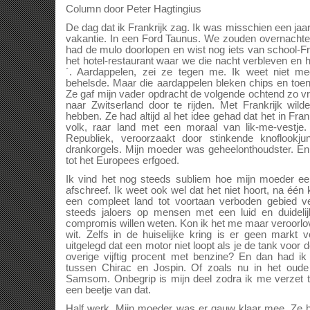
Column door Peter Hagtingius
De dag dat ik Frankrijk zag. Ik was misschien een jaar
vakantie. In een Ford Taunus. We zouden overnachte
had de mulo doorlopen en wist nog iets van school-F
het hotel-restaurant waar we die nacht verbleven en
´. Aardappelen, zei ze tegen me. Ik weet niet me
behelsde. Maar die aardappelen bleken chips en toe
Ze gaf mijn vader opdracht de volgende ochtend zo v
naar Zwitserland door te rijden. Met Frankrijk wi
hebben. Ze had altijd al het idee gehad dat het in Fran
volk, raar land met een moraal van lik-me-vestj
Republiek, veroorzaakt door stinkende knoflookj
drankorgels. Mijn moeder was geheelonthoudster. En
tot het Europees erfgoed.
Ik vind het nog steeds subliem hoe mijn moeder ee
afschreef. Ik weet ook wel dat het niet hoort, na één 
een compleet land tot voortaan verboden gebied v
steeds jaloers op mensen met een luid en duideli
compromis willen weten. Kon ik het me maar veroorlove
wit. Zelfs in de huiselijke kring is er geen markt 
uitgelegd dat een motor niet loopt als je de tank voor d
overige vijftig procent met benzine? En dan had ik 
tussen Chirac en Jospin. Of zoals nu in het oude
Samsom. Onbegrip is mijn deel zodra ik me verzet t
een beetje van dat.
Half werk. Mijn moeder was er gauw klaar mee. Ze ha