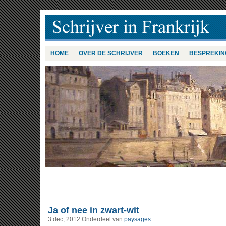
HOME
OVER DE SCHRIJVER
BOEKEN
BESPREKIN
Ja of nee in zwart-wit
3 dec, 2012
Onderdeel van
paysages