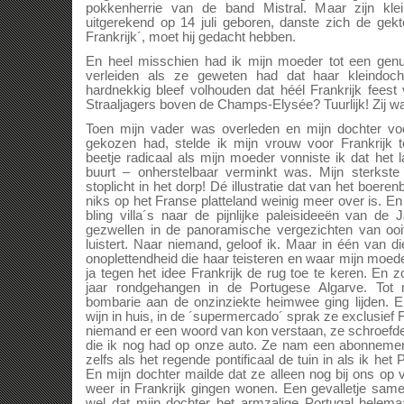
pokkenherrie van de band Mistral. Maar zijn klein
uitgerekend op 14 juli geboren, danste zich de gek
Frankrijk´, moet hij gedacht hebben.
En heel misschien had ik mijn moeder tot een gen
verleiden als ze geweten had dat haar kleindoch
hardnekkig bleef volhouden dat héél Frankrijk feest 
Straaljagers boven de Champs-Elysée? Tuurlijk! Zij wa
Toen mijn vader was overleden en mijn dochter voo
gekozen had, stelde ik mijn vrouw voor Frankrijk 
beetje radicaal als mijn moeder vonniste ik dat het l
buurt – onherstelbaar verminkt was. Mijn sterkst
stoplicht in het dorp! Dé illustratie dat van het boer
niks op het Franse platteland weinig meer over is. En
bling villa´s naar de pijnlijke paleisideeën van de
gezwellen in de panoramische vergezichten van ooit
luistert. Naar niemand, geloof ik. Maar in één van
onoplettendheid die haar teisteren en waar mijn moede
ja tegen het idee Frankrijk de rug toe te keren. En 
jaar rondgehangen in de Portugese Algarve. Tot 
bombarie aan de onzinziekte heimwee ging lijden. 
wijn in huis, in de ´supermercado´ sprak ze exclusief
niemand er een woord van kon verstaan, ze schroefd
die ik nog had op onze auto. Ze nam een abonnemen
zelfs als het regende pontificaal de tuin in als ik het
En mijn dochter mailde dat ze alleen nog bij ons op
weer in Frankrijk gingen wonen. Een gevalletje samen
wel dat mijn dochter het armzalige Portugal helem