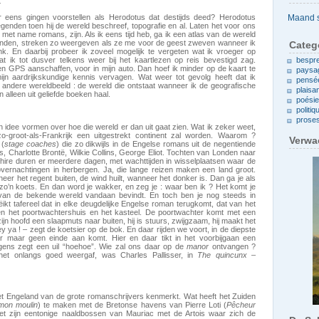
t
Archieven
eens gingen voorstellen als Herodotus dat destijds deed? Herodotus
genden toen hij de wereld beschreef, topografie en al. Laten het voor ons
met name romans, zijn. Als ik eens tijd heb, ga ik een atlas van de wereld
landen, streken zo weergeven als ze me voor de geest zweven wanneer ik
Categ
k. En daarbij probeer ik zoveel mogelijk te vergeten wat ik vroeger op
t ik tot dusver telkens weer bij het kaartlezen op reis bevestigd zag.
bespr
en GPS aanschaffen, voor in mijn auto. Dan hoef ik minder op de kaart te
paysa
ijn aardrijkskundige kennis vervagen. Wat weer tot gevolg heeft dat ik
pensé
t andere wereldbeeld : de wereld die ontstaat wanneer ik de geografische
plaisa
alleen uit geliefde boeken haal.
poési
politiq
prose
 idee vormen over hoe die wereld er dan uit gaat zien. Wat ik zeker weet,
zo-groot-als-Frankrijk een uitgestrekt continent zal worden. Waarom ?
Verwa
 (
stage coaches
) die zo dikwijls in de Engelse romans uit de negentiende
 Charlotte Brontë, Wilkie Collins, George Eliot. Tochten van Londen naar
shire duren er meerdere dagen, met wachttijden in wisselplaatsen waar de
vernachtingen in herbergen. Ja, die lange reizen maken een land groot.
eer het regent buiten, de wind huilt, wanneer het donker is. Dan ga je als
zo’n koets. En dan word je wakker, en zeg je : waar ben ik ? Het komt je
n van de bekende wereld vandaan bevindt. En toch ben je nog steeds in
kt tafereel dat in elke deugdelijke Engelse roman terugkomt, dat van het
n het poortwachtershuis en het kasteel. De poortwachter komt met een
ijn hoofd een slaapmuts naar buiten, hij is stuurs, zwijgzaam, hij maakt het
 ya ! – zegt de koetsier op de bok. En daar rijden we voort, in de diepste
aar maar geen einde aan komt. Hier en daar tikt in het voorbijgaan een
rgens zegt een uil “hoehoe”. Wie zal ons daar op de
manor
ontvangen ?
 het onlangs goed weergaf, was Charles Pallisser, in
The quincunx
–
et Engeland van de grote romanschrijvers kenmerkt. Wat heeft het Zuiden
 mon moulin
) te maken met de Bretonse havens van Pierre Loti (
Pêcheur
t zijn eentonige naaldbossen van Mauriac met de Artois waar zich de