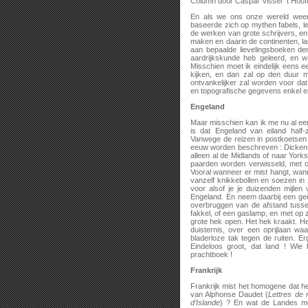
Column door Caspar Visser ’t Hoof
En als we ons onze wereld weer 
baseerde zich op mythen fabels, le
de werken van grote schrijvers, en 
maken en daarin de continenten, 
aan bepaalde lievelingsboeken den
aardrijkskunde heb geleerd, en wa
Misschien moet ik eindelijk eens e
kijken, en dan zal op den duur m
ontvankelijker zal worden voor da
en topografische gegevens enkel en 
Engeland
Maar misschien kan ik me nu al een
is dat Engeland van eiland half-
Vanwege de reizen in postkoetsen
eeuw worden beschreven : Dickens,
alleen al de Midlands of naar York
paarden worden verwisseld, met o
Vooral wanneer er mist hangt, wann
vanzelf knikkebollen en soezen in 
voor alsof je je duizenden mijle
Engeland. En neem daarbij een geëi
overbruggen van de afstand tusse
fakkel, of een gaslamp, en met op z
grote hek open. Het hek kraakt. Hey
duisternis, over een oprijlaan w
bladerloze tak tegen de ruiten. E
Eindeloos groot, dat land ! Wie
prachtboek !
Frankrijk
Frankrijk mist het homogene dat h
van Alphonse Daudet (
Lettres de
d’Islande
) ? En wat de Landes me