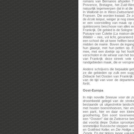
romans van Bernanos afspelen ? 
Provence, Bretagne, het Zuid-We
natuurlijk tegenwerpen dat in al di
In Wallonië en in West-Zwitserland
Fransen. Die worden kwaad. Ze zo
de
école laïque
, weiger je nog stee
er een voorstelling van maak op g
quintessens beschouw van alles wat 
Frankrijk. Dit gebied is de Sologne 
Puisaye van Colette (
La maison de
Wälder
– nee, vol licht, gevarieer
een school die uit twee helften bes
midden de
mairie
. Boven de ingan
hun glaasje, met hun petten op.
mee, met een doekje op het hoofd.
verscholen in de wirwar van het bo
van Frankrijk deze streek vele 
randgebieden maak, die er verspre
Andere schrijvers die bepaalde geb
ze die gebieden op zulk een sugg
Débacle
het Oosten van Frankrijk b
van de tijd van voor de departe
forêt
.
Oost-Europa
In mijn novelle
Sneeuw voor de z
droombeeld gelegd van de streke
bestaande uit uitgestrekte land
met houten boerenhoeven, hier en 
een park, hier en daar een klein
groothertog. Een soort toverwere
een “Oosten” dat de Zwitserse be
dat voorbij diepe Duitse sprook
onmetelijke Russische steppen verli
en Gottfried Keller, en
Die Heilige 
Zenda
. En dat tijdens lange vakan