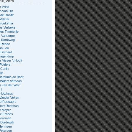
rijvers
e Vries
n van Dis
 de Ranitz
Valstar
 Broeksma
es Verbeke
es Timmerije
k Vandorpe
n Korteweg
e Reede
an Loo
 Barnard
Wagendorp
 Visser 't Hooft
 Polders
 Cunin
ijs
osthuma de Boer
Willem Verbaas
 van der Werf
rt
 Holzhaus
 Vander Veken
le Rossaert
bert Roetman
e Meyer
ne Erades
 Noorman
Bordewijk
Hermsen
Peterson