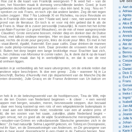
De Sch
Hoe zal ik die kaart van Frankrijk weergeven ? Ik weet het – van de
sten, het Noorden maak ik domweg verschillende landen. Goed, je kunt
Aart d
e gebieden dezelfde taal wordt gesproken – dus één land. Ik zeg : Nou en ?
Adriaa
 spreken ze ook Frans, en toch zijn dat andere landen. Zeg dit niet tegen
Agnita
uden zeggen : Wat ? Na Lodewijk XI en Richelieu, na onze Revolutie en
ds in Frankrijk één natie te zien ? Natie wel, land – nee, niet wanneer ik me
Alfred 
rond van de literatuur. En toch is er voor mij één gebied dat ik als de
Alice
Frans is. Maar dit is zuiver persoonlijk (natuurlijk). Ik noem het het échte
Anneli
van Alain-Fournier (
Le grand Meaulnes
), en de min of meer aangrenzende
Annelo
 Claudine
). Grote eenzame bossen, minder diep en donker dan de Duitse
Annic
d hout, met talloze ondiepe meertjes. Hier en daar een rommelig dorp, met
Arieja
taat, rechts de
école pour garçons
, links de
école pour filles
. En met in het
g staat
liberté, égalité, fraternité
. Een paar cafés. Daar drinken de mannen
Ate d
 Een oude plomp-romaanse kerk. Daar prevelen de vrouwen met de
curé
Bart v
 Buiten het dorp begint een lange brokkelige muur. Erachter laat zich,
Benno
s, het
château
van
Monsieur le comte
raden. Ja, ik denk dat ik op de kaart
Bert 
malen groter maak dan hij in werkelijkheid is, en dat ik van de rest
Caspar
id omheen liggen.
Claire
ieden in je verbeelding als het ware uitvergroten, om de enkele reden dat
Daniel
estieve wijze beschrijven. Ik doe een greep : Zola – wanneer hij in
La
Dick D
eschrijft, Barbey d’Aurevilly met zijn departement van de Manche (hij die
Eva P
menten droomde), Julie Gracq en de Franse Ardennen van
Un balcon en
Frans 
Gerwin
Ilja Go
Ineke
on
heb ik in de belevingswereld van de hoofdpersoon, Tina de Witt, mijn
Ingrid
n die ten Oosten van Nederland beginnen – ik citeer : « een wereld
Isabel
schappen met bergen, wouden, meren, besneeuwde steppen, dun bezaaid
Jan Al
daar een hoog kasteel op een rots of een witgepleisterde buitenplaats in
e stad aan een blinkende rivier, residentie van een af andere prins of
Jan D
ld, die ten oosten van het saaie, zakelijke, platte Nederland begint –
Jeani
rgen omvat, net zo goed als de wijde Scandinavische merengebieden, en
Jelle
jes-wouden-van-Grimm en volksdansende Slavische gewesten zich in de
Johan 
est.” Ze had natuurlijk Selma Lagerlöf gelezen, en Tolstoj en Dostojewski,
Joke 
und ihr Narr
, en de
Sneeuwkoningin
van Andersen, en
De gevangene van
Karin 
ties in haar jeugd, doorgebracht in een chalet in de Zwitsere bergen. Nee,