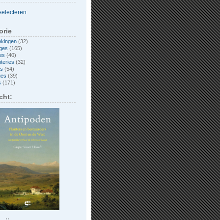
orie
ekingen
(32)
ges
(165)
es
(40)
nteries
(32)
es
(54)
ues
(39)
s
(171)
cht: