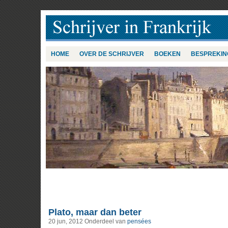
HOME
OVER DE SCHRIJVER
BOEKEN
BESPREKIN
Plato, maar dan beter
20 jun, 2012
Onderdeel van
pensées