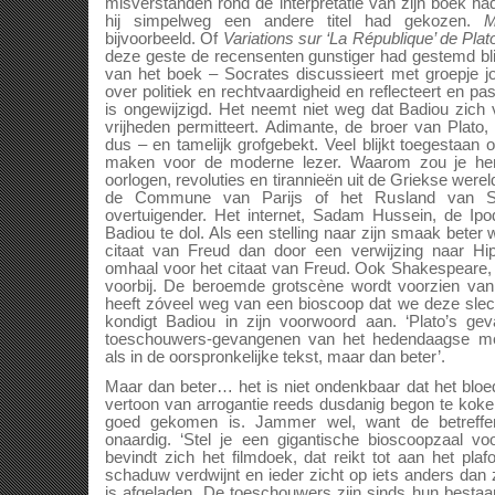
misverstanden rond de interpretatie van zijn boek 
hij simpelweg een andere titel had gekozen.
M
bijvoorbeeld. Of
Variations sur ‘La République’ de Plat
deze geste de recensenten gunstiger had gestemd bli
van het boek – Socrates discussieert met groepje jo
over politiek en rechtvaardigheid en reflecteert en pa
is ongewijzigd. Het neemt niet weg dat Badiou zich 
vrijheden permitteert. Adimante, de broer van Plato
dus – en tamelijk grofgebekt. Veel blijkt toegestaan 
maken voor de moderne lezer. Waarom zou je hem 
oorlogen, revoluties en tirannieën uit de Griekse wer
de Commune van Parijs of het Rusland van Sta
overtuigender. Het internet, Sadam Hussein, de Ip
Badiou te dol. Als een stelling naar zijn smaak bete
citaat van Freud dan door een verwijzing naar Hip
omhaal voor het citaat van Freud. Ook Shakespeare
voorbij. De beroemde grotscène wordt voorzien van 
heeft zóveel weg van een bioscoop dat we deze slech
kondigt Badiou in zijn voorwoord aan. ‘Plato’s ge
toeschouwers-gevangenen van het hedendaagse med
als in de oorspronkelijke tekst, maar dan beter’.
Maar dan beter… het is niet ondenkbaar dat het bloed 
vertoon van arrogantie reeds dusdanig begon te koke
goed gekomen is. Jammer wel, want de betreffe
onaardig. ‘Stel je een gigantische bioscoopzaal voor
bevindt zich het filmdoek, dat reikt tot aan het pla
schaduw verdwijnt en ieder zicht op iets anders dan z
is afgeladen. De toeschouwers zijn sinds hun bestaa