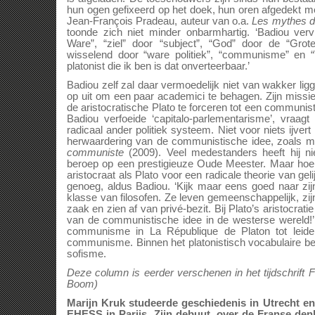
hun ogen gefixeerd op het doek, hun oren afgedekt met
Jean-François Pradeau, auteur van o.a.
Les mythes d
toonde zich niet minder onbarmhartig. ‘Badiou ver
Ware”, “ziel” door “subject”, “God” door de “Grot
wisselend door “ware politiek”, “communisme” en “
platonist die ik ben is dat onverteerbaar.’
Badiou zelf zal daar vermoedelijk niet van wakker lig
op uit om een paar academici te behagen. Zijn missie 
de aristocratische Plato te forceren tot een communis
Badiou verfoeide ‘capitalo-parlementarisme’, vra
radicaal ander politiek systeem. Niet voor niets ijvert
herwaardering van de communistische idee, zoals m
communiste
(2009). Veel medestanders heeft hij ni
beroep op een prestigieuze Oude Meester. Maar hoe
aristocraat als Plato voor een radicale theorie van g
genoeg, aldus Badiou. ‘Kijk maar eens goed naar zi
klasse van filosofen. Ze leven gemeenschappelijk, zij
zaak en zien af van privé-bezit. Bij Plato’s aristocratie
van de communistische idee in de westerse wereld!’
communisme in La République de Platon tot leidend
communisme. Binnen het platonistisch vocabulaire be
sofisme.
Deze column is eerder verschenen in het tijdschrift Fi
Boom)
Marijn Kruk studeerde geschiedenis in Utrecht en 
EHESS in Parijs. Zijn debuut, over de Franse denk