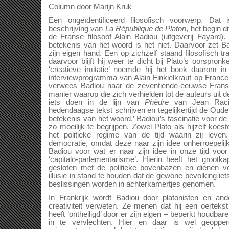
Column door Marijn Kruk
Een ongeïdentificeerd filosofisch voorwerp. Dat
beschrijving van
La République de Platon
, het begin 
de Franse filosoof Alain Badiou (uitgeverij Fayard). 
betekenis van het woord is het niet. Daarvoor zet B
zijn eigen hand. Een op zichzelf staand filosofisch t
daarvoor blijft hij weer te dicht bij Plato’s oorspronk
‘creatieve imitatie’ noemde hij het boek daarom in
interviewprogramma van Alain Finkielkraut op France C
verwees Badiou naar de zeventiende-eeuwse Franse
manier waarop die zich verhielden tot de auteurs uit d
iets doen in de lijn van
Phèdre
van Jean Racin
hedendaagse tekst schrijven en tegelijkertijd de Oude
betekenis van het woord.’ Badiou’s fascinatie voor de
zo moeilijk te begrijpen. Zowel Plato als hijzelf koe
het politieke regime van de tijd waarin zij leve
democratie, omdat deze naar zijn idee onherroepelijk
Badiou voor wat er naar zijn idee in onze tijd voo
‘capitalo-parlementarisme’. Hierin heeft het grootk
gesloten met de politieke bovenbazen en dienen v
illusie in stand te houden dat de gewone bevolking ie
beslissingen worden in achterkamertjes genomen.
In Frankrijk wordt Badiou door platonisten en ande
creativiteit verweten. Ze menen dat hij een oerteks
heeft ‘ontheiligd’ door er zijn eigen – beperkt houdba
in te vervlechten. Hier en daar is wel geoppe