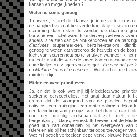
kansen en mogelijkheden ?
Weten is soms genoeg
Trouwens, ik hoef die blauwe lijn in de verte soms ni
de nabijheid van dat betoverde koninkrijk te wanen 
stemming doortrokken te worden die daarmee gepa
Lorraine een hotel waar ik onderweg wel eens overna
anders is te zien dan de blokkendozen en de parkin
d’activités
(supermarkten, benzine-stations, distri
genoeg te weten dat verderop de heuvels en de boss
lucht van sparrenhout op te snuiven wanneer ik het 
me dat vanuit die verte de tonen komen aanwaaien van 
oude liedjes die zingen van vroeger :
En passant par l
en
Malbro s’en va-t-en guerre
… Want achter die blauw
ruimte én tijd.
Middeleeuwse primitieven
Ja, en dat is ook wat mij bij Middeleeuwse primit
stiekeme perspectiefjes. Het gaat daar natuurlijk h
drama dat de voorgrond van de panelen bepaalt
nativitas, een kruisiging, een mater dolorosa. Maar k
een klein boograampje opzij van het drama naar buiten
door een prachtig landschap dat zich héél in de
bergenkam, ijl blauw, verliest. Ik beweer dat de Mid
goed hun hart ophaalden bij het weergeven van d
taferelen als bij het schijnbaar terloops toevoegen van
Wat mij betreft verbeelden deze verre, blauwe heuve