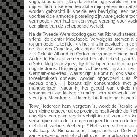
vage, superieure lijden, de zonderlinge wereld om m
mijnen, hun misère en ten slotte mijn geheimen, dat 
worden gebracht! Ik voelde een bevrijding, een be
voorbeeld de armoede plotseling zijn ware gezicht too
vermoeden van had en een vage verering voor voe
een glimp van de scheppende wereld.’
Na de Tweede Wereldoorlog gaat het Richaud steeds sle
vriend, de dichter MaxJacob. Vervolgens sterven al zi
tot armoede. Uiteindelijk vindt hij zijn toevlucht in
de Rue des Canettes, vlak bij de Saint-Sulpice. Eige
zijn Céleste Albaret en Odilon, de vroegere dienstbo
André de Richaud vereeuwigt hen als het echtpaar C
(1956). Nog voor zijn vijftigste is hij een oude man 
nog de drank. Hongerig en vuil bezoekt hij zo nu en
Germain-des-Prés. Waarschijnlijk komt hij ook vaak 
toneelstukken opnieuw worden opgevoerd (
Les R
Alaska
enz.). Hij betaalt zijn consumpties met ge
manuscripten. Nadat hij het geduld van enkele m
verschaffen zijn laatste vrienden hem voldoende om 
vestigen. Maar korte tijd later belandt hij in het bejaar
Terwijl iedereen hem vergeten is, wordt de literaire 
Een kleine uitgever uit de provincie heeft André de Ri
dagelijks een paar regels schrijft in ruil voor een k
verschijnen uiteindelijk ongecorrigeerd in een korte tek
niet dood, welnee. Veel erger!’ Het is een scherpe aanv
volle laag. De Richaud schrijft nog steeds als De Rich
aan vroeger ophaalt of schrijft over het mortuarium dat