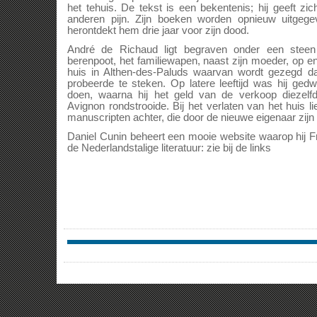
het tehuis. De tekst is een bekentenis; hij geeft zic
anderen pijn. Zijn boeken worden opnieuw uitgegev
herontdekt hem drie jaar voor zijn dood.
André de Richaud ligt begraven onder een steen
berenpoot, het familiewapen, naast zijn moeder, op e
huis in Althen-des-Paluds waarvan wordt gezegd dat
probeerde te steken. Op latere leeftijd was hij ge
doen, waarna hij het geld van de verkoop diezel
Avignon rondstrooide. Bij het verlaten van het huis lie
manuscripten achter, die door de nieuwe eigenaar zijn
Daniel Cunin beheert een mooie website waarop hij F
de Nederlandstalige literatuur: zie bij de links