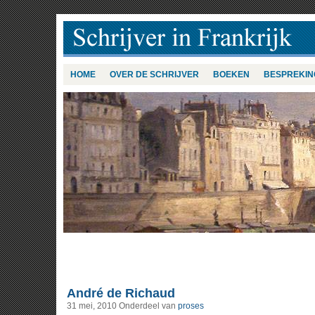
HOME
OVER DE SCHRIJVER
BOEKEN
BESPREKIN
André de Richaud
31 mei, 2010
Onderdeel van
proses