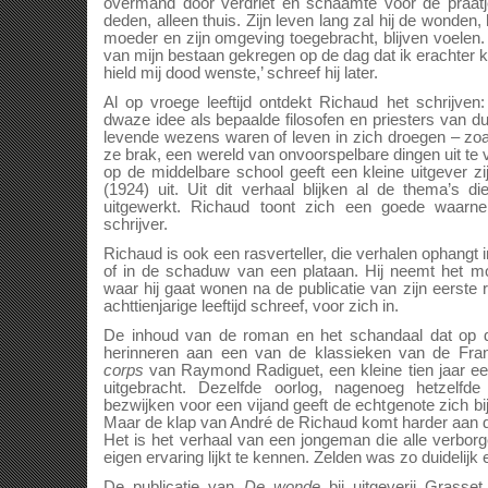
overmand door verdriet en schaamte voor de praatj
deden, alleen thuis. Zijn leven lang zal hij de wonden,
moeder en zijn omgeving toegebracht, blijven voelen. 
van mijn bestaan gekregen op de dag dat ik erachter
hield mij dood wenste,’ schreef hij later.
Al op vroege leeftijd ontdekt Richaud het schrijven:
dwaze idee als bepaalde filosofen en priesters van du
levende wezens waren of leven in zich droegen – zoals
ze brak, een wereld van onvoorspelbare dingen uit te
op de middelbare school geeft een kleine uitgever z
(1924) uit. Uit dit verhaal blijken al de thema’s d
uitgewerkt. Richaud toont zich een goede waarne
schrijver.
Richaud is ook een rasverteller, die verhalen ophangt
of in de schaduw van een plataan. Hij neemt het mo
waar hij gaat wonen na de publicatie van zijn eerst
achttienjarige leeftijd schreef, voor zich in.
De inhoud van de roman en het schandaal dat op de
herinneren aan een van de klassieken van de Frans
corps
van Raymond Radiguet, een kleine tien jaar eer
uitgebracht. Dezelfde oorlog, nagenoeg hetzelfd
bezwijken voor een vijand geeft de echtgenote zich bi
Maar de klap van André de Richaud komt harder aan d
Het is het verhaal van een jongeman die alle verbor
eigen ervaring lijkt te kennen. Zelden was zo duidelij
De publicatie van
De wonde
bij uitgeverij Grasse