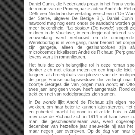
Daniel Cunin, die Nederlands proza in het Frans verta
de roman van de Provençaalse auteur André de Richa
1995 een Nederlandse vertaling verscheen (“De Wonde
der Sterre, uitgever De Bezige Bij). Daniel Cuni
nawoord mag nog eens onder de aandacht worden ge
meer bekendheid.
“La douleur
(
De wonde
) speelt zi
midden in de Vaucluse, in een dorpje dat bekend is
eeuwenlang werd verbouwd en de omringende
Wereldoorlog is in volle gang, maar beroert het dorpj
zijn gangetje, alleen de gezinshoofden zijn a
microkosmos lokaliseert André de Richaud (Perpignan
levens van zijn romanfiguren.
Het huis dat zo’n belangrijke rol in deze roman spe
donker zich met elkaar meten en een trap die leidt 
fungeert als broedplaats van jaloezie voor de hoofd
de jonge Franse oorlogsweduwe die verlangt naar l
zoontje Georges die van jongen man wordt; en Otto
twee jaar lang geen vrouw heeft aangeraakt. Rond d
trekt een net van roddelpraatjes zich samen.
In
De wonde
lijkt André de Richaud zijn eigen mo
wekken, om haar beter te kunnen laten sterven. Het g
en puberteit bracht hij door in ditzelfde huis in A
mevrouw de Richaud zich in 1914 met haar twee zoo
man, die geschiedenisleraar was, werd opgeroep
december van hetzelfde jaar sneuvelde hij aan het
maar negen jaar overleven. Op de dag van haar be