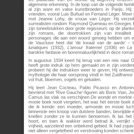
algemene erkenning. In de loop van de volgende twinti
al zijn ware en valse kunstbroeders in Parijs. Hij 
vrienden, vooral Luis Buñuel en Fernand Léger. Meer d
met Jeanne Lohy, de vrouw van Léger. Hij verzeilt
surrealisten rondom Raymond Queneau en Georges Ba
zijn toneelstukken door grote regisseurs op de plank
zijn romans, die doortrokken zijn van irrealite
personages die aan een woord genoeg hebben om een
de Vaucluse heet dat ‘de kwaal van de aarde’ – t
lunatiques
(1932),
L’amour fraternel
(1936) en
La 
barokke fantasie en bovennatuurlijkheid in deze romans
In augustus 1934 keert hij terug van een reis naar 
heeft grote indruk op hem gemaakt en in zijn verde
probeert hij die indrukken weer te geven. Hij ontwe
mythologie die haar oorsprong vindt in het Zuidfranse
vol fruit, bloemen, vogels en geluiden.
Hij leert Jean Cocteau, Pablo Picasso en Antoni
bevriend met ‘Rive Gauche’-figuren als Boris Vian, 
Camus las vlak na verschijnen
De wonde
en merkte er
mooie boek nooit vergeten, het was het eerste boek 
die ik kende: een moeder, armoede en mooie luch
binnenste een knoop van duistere banden, bevrijdde 
knellen zonder ze te kunnen benoemen. Ik las het i
hoort, en toen ik wakker werd betrad ik, verrijk
vrijheid, aarzelend een onbekend gebied. Ik had zojui
niet alleen vergetelheid en verstrooiing konden schenke