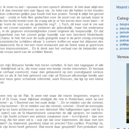
t
Archieven
t. Ik moet nu wel – opstaan en een speech afsteken. Ik heb daar altijd een
 ik dan meestal een raar figuur sla. Je hebt van die helden in het houden
nken volkomen gelijke pas houdt met hun praten. Terwijl ik altijd het gevoel
praat – zodat er hele files gedachten voor de poort van de spraak staan te
Categ
e het hoofd breekt over de vraag wie je er het eerste door moet laten – of
 je: komt de rest van de gedachte nog?…) Toch, dit keer voel ik me wat
bespr
ie net zoveel stamelen en stotteren als gebruikelijk, maar het onderwerp
paysa
 in de gegeven omstandigheden zowel origineel als toepasselijk. En dat
pensé
legenheid van het zoveel jarige huwelijk van een bevriend Nederlands
plaisa
Chatou. Ik heb het over de oude
guingette
waar in de jaren zestig-zeventig
poési
sionistische schilders elkaar ’s zomers troffen en waar het
déjeuner des
politiq
laatsvond. Nu is het een mooi restaurant aan de Seine waar je goed kunt
anse impressionisten… En ik denk aan het verhaal van de beiaardier van
prose
 de vrouw werd van de schilder Manet.
Verwa
door mijn Betuwse familie heb horen vertellen. Ik ben niet nagegaan of alle
feitelijkheid uit is, die moet maar een beetje verder internetten. Er bestaat
fde verhaal voorkomt, maar dan gebaseerd op een voorafgaand serieus
het zo als ik het heb gehoord van mijn uit Rossum afkomstige familie aan
eze heus geen schamele referentie, want Rossum, dat ligt op een kleine
mel.
en reis op de Rijn. Ik weet niet waar die reizen begonnen, ergens in
rd of St Goar, maar blijkbaar eindigde die reis in Rotterdam, want op een
mmel – ja, ‘t Bommel van het oude liedje: “…En te midden van die rommel,
bi-ba-bommel – En te midden van die rommel, rommel – Dreef de torenspits
gt lui en loom achterover op een dekstoel. Met halfgesloten ogen ziet hij in
spits!) van de St Maartenskerk vanachter de dijk oprijzen, en naderen.
en zijn hoofd scheert een peloton zwaluwen over – krrrrrijsend – dan een
terug. Als het weer stil is – wat zijn dat voor klatertonen, die daar met een
n? Ja, klaterend, parelend, klaar en precies? Een carillon. Prachtig! Ja,
t in zijn leven heeft gehoord. Wat wordt daar gespeeld? Een preludium van