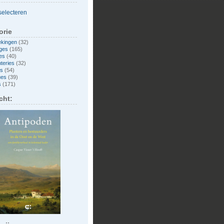
orie
ekingen
(32)
ges
(165)
es
(40)
nteries
(32)
es
(54)
ues
(39)
s
(171)
cht: