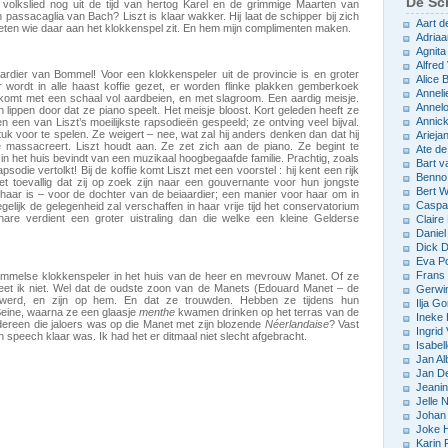
De Sch
olkslied nog uit de tijd van hertog Karel en de grimmige Maarten van
ssacaglia van Bach? Liszt is klaar wakker. Hij laat de schipper bij zich
Aart d
 weten wie daar aan het klokkenspel zit. En hem mijn complimenten maken.
Adriaa
Agnita
Alfred 
iaardier van Bommel! Voor een klokkenspeler uit de provincie is en groter
Alice
 wordt in alle haast koffie gezet, er worden flinke plakken gemberkoek
Anneli
komt met een schaal vol aardbeien, en met slagroom. Een aardig meisje.
Annelo
 lippen door dat ze piano speelt. Het meisje bloost. Kort geleden heeft ze
Annic
 een van Liszt’s moeilijkste rapsodieën gespeeld; ze ontving veel bijval.
uk voor te spelen. Ze weigert – nee, wat zal hij anders denken dan dat hij
Arieja
ze massacreert. Liszt houdt aan. Ze zet zich aan de piano. Ze begint te
Ate d
h in het huis bevindt van een muzikaal hoogbegaafde familie. Prachtig, zoals
Bart v
psodie vertolkt! Bij de koffie komt Liszt met een voorstel : hij kent een rijk
Benno
eet toevallig dat zij op zoek zijn naar een gouvernante voor hun jongste
Bert 
or haar is – voor de dochter van de beiaardier; een manier voor haar om in
Caspar
egelijk de gelegenheid zal verschaffen in haar vrije tijd het conservatorium
hare verdient een groter uistraling dan die welke een kleine Gelderse
Claire
Daniel
Dick D
Eva P
Frans 
mmelse klokkenspeler in het huis van de heer en mevrouw Manet. Of ze
weet ik niet. Wel dat de oudste zoon van de Manets (Edouard Manet – de
Gerwin
ar werd, en zijn op hem. En dat ze trouwden. Hebben ze tijdens hun
Ilja Go
Seine, waarna ze een glaasje
menthe
kwamen drinken op het terras van de
Ineke
ereen die jaloers was op die Manet met zijn blozende
Néerlandaise
? Vast
Ingrid
n speech klaar was. Ik had het er ditmaal niet slecht afgebracht.
Isabel
Jan Al
Jan D
Jeani
Jelle
Johan 
Joke 
Karin 