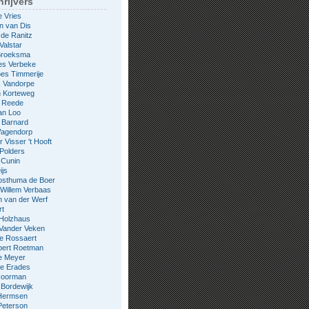
rijvers
e Vries
n van Dis
 de Ranitz
Valstar
 Broeksma
es Verbeke
es Timmerije
k Vandorpe
n Korteweg
e Reede
an Loo
 Barnard
Wagendorp
 Visser 't Hooft
 Polders
 Cunin
ijs
osthuma de Boer
Willem Verbaas
 van der Werf
rt
 Holzhaus
 Vander Veken
le Rossaert
bert Roetman
e Meyer
ne Erades
 Noorman
Bordewijk
Hermsen
Peterson