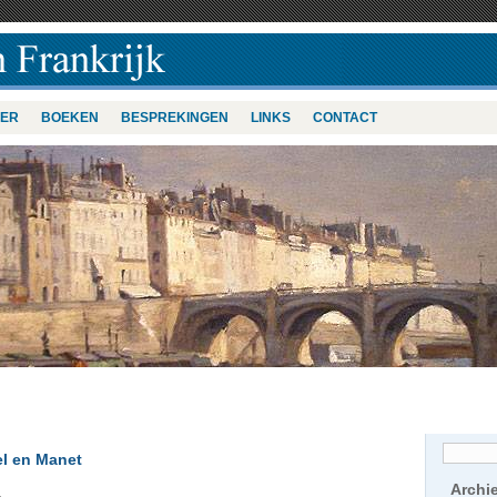
VER
BOEKEN
BESPREKINGEN
LINKS
CONTACT
l en Manet
Archi