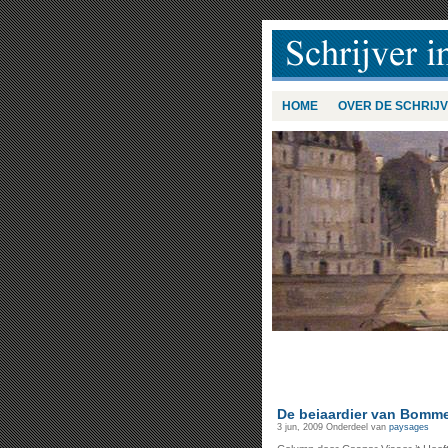
HOME
OVER DE SCHRIJ
De beiaardier van Bomme
3 jun, 2009
Onderdeel van
paysages