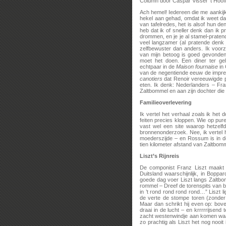
Column door Caspar Visser ’t Hoof
Ach hemel! Iedereen die me aankijk
hekel aan gehad, omdat ik weet dat
van tafelredes, het is alsof hun de
heb dat ik of sneller denk dan ik 
drommen, en je je al stamel-pratend
veel langzamer (al pratende denk
zelfbewuster dan anders. Ik voorz
van mijn betoog is goed gevonden,
moet het doen. Een diner ter ge
echtpaar in de
Maison fournaise
in 
van de negentiende eeuw de impres
canotiers
dat Renoir vereeuwigde p
eten. Ik denk: Nederlanders – Fr
Zaltbommel en aan zijn dochter die
Familieoverlevering
Ik vertel het verhaal zoals ik het 
feiten precies kloppen. Wie op pure 
vast wel een site waarop hetzel
bronnenonderzoek. Nee, ik vertel 
moederszijde – en Rossum is in d
tien kilometer afstand van Zaltbom
Liszt’s Rijnreis
De componist Franz Liszt maakt e
Duitsland waarschijnlijk, in Boppa
goede dag voer Liszt langs Zaltbo
rommel – Dreef de torenspits van 
in ’t rond rond rond rond…” Liszt li
de verte de stompe toren (zonder 
Maar dan schrikt hij even op: bov
draai in de lucht – en krrrrrijsend 
zacht westenwindje aan komen waaie
zo prachtig als Liszt het nog nooi