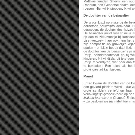
Matthias vanden Gheyn, een oud v
Rossum, een Geneefse psalm, een pa
roepen. Hier wil ik stoppen. Ik wil
De dochter van de beiaardier
De grote Liszt op visite bij de be
eerbetoon nauwelijks denkbaar. Er
gesneden, de dochter des huizes 
De beiaardier meldt tussen neus en
op een muziekavondje bij kennissen
Liszt verzoekt haar ook hem het st
zijn compositie op gruwelijke wij
spelen – en Liszt beseft dat hij zic
de dochter van de beiaardier zijn ra
Parijs’ bankiersechtpaar en hij w
kinderen. Hij vindt dat dit iets vo
Parijs te verblijven, wat haar dan t
te bezoeken. Een talent als het 
provinciestad kan bieden.
Manet
En zo kwam de dochter van de Bo
een gevierd pianiste werd – dat 
grote schilder) verliefd op ha
verlovingstijd gespelevaard op de 
Maison fournaise
in Chatou? En ied
– zo besloten we aan tafel, toen mij