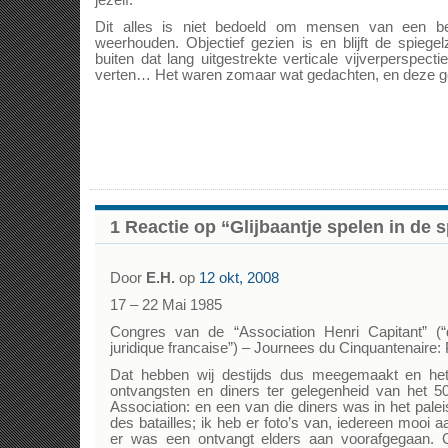
jezelf.
Dit alles is niet bedoeld om mensen van een b
weerhouden. Objectief gezien is en blijft de spiegel
buiten dat lang uitgestrekte verticale vijverperspect
verten… Het waren zomaar wat gedachten, en deze ge
1 Reactie op “Glijbaantje spelen in de 
Door
E.H.
op
12 okt, 2008
17 – 22 Mai 1985
Congres van de “Association Henri Capitant” (
juridique francaise”) – Journees du Cinquantenaire:
Dat hebben wij destijds dus meegemaakt en het 
ontvangsten en diners ter gelegenheid van het 50
Association: en een van die diners was in het paleis
des batailles; ik heb er foto’s van, iedereen mooi a
er was een ontvangt elders aan voorafgegaan. 