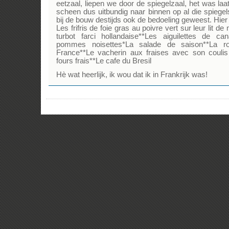
eetzaal, liepen we door de spiegelzaal, het was la
scheen dus uitbundig naar binnen op al die spiegel
bij de bouw destijds ook de bedoeling geweest. Hier
Les frifris de foie gras au poivre vert sur leur lit
turbot farci hollandaise**Les aiguilettes de 
pommes noisettes*La salade de saison**La 
France**Le vacherin aux fraises avec son coulis
fours frais**Le cafe du Bresil
Hè wat heerlijk, ik wou dat ik in Frankrijk was!