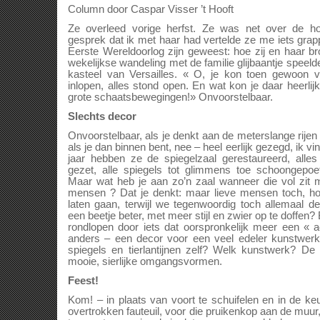
Column door Caspar Visser ’t Hooft
Ze overleed vorige herfst. Ze was net over de hon
gesprek dat ik met haar had vertelde ze me iets gra
Eerste Wereldoorlog zijn geweest: hoe zij en haar br
wekelijkse wandeling met de familie glijbaantje speeld
kasteel van Versailles. « O, je kon toen gewoon v
inlopen, alles stond open. En wat kon je daar heerlijk
grote schaatsbewegingen!» Onvoorstelbaar.
Slechts decor
Onvoorstelbaar, als je denkt aan de meterslange rijen
als je dan binnen bent, nee – heel eerlijk gezegd, ik v
jaar hebben ze de spiegelzaal gerestaureerd, alles
gezet, alle spiegels tot glimmens toe schoongepoe
Maar wat heb je aan zo’n zaal wanneer die vol zit 
mensen ? Dat je denkt: maar lieve mensen toch, h
laten gaan, terwijl we tegenwoordig toch allemaal
een beetje beter, met meer stijl en zwier op te doffen?
rondlopen door iets dat oorspronkelijk meer een « 
anders – een decor voor een veel edeler kunstwerk
spiegels en tierlantijnen zelf? Welk kunstwerk? De
mooie, sierlijke omgangsvormen.
Feest!
Kom! – in plaats van voort te schuifelen en in de ke
overtrokken fauteuil, voor die pruikenkop aan de muur