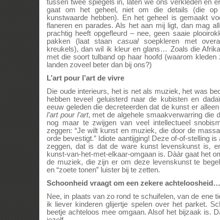
tussen twee spiegels in, laten we ons verkleden en 
gaat om het geheel, niet om die details (die op 
kunstwaarde hebben). En het geheel is gemaakt voo
flaneren en parades. Als het aan mij ligt, dan mag al
prachtig heeft opgefleurd – nee, geen saaie plooir
pakken (laat staan
casual
soepkleren met overa
kreukels), dan wil ik kleur en glans… Zoals die Afrik
met die soort tulband op haar hoofd (waarom kleden
landen zoveel beter dan bij ons?)
L’art pour l’art de vivre
Die oude interieurs, het is net als muziek, het was b
hebben teveel geluisterd naar de kubisten en dada
eeuw geleden die decreteerden dat de kunst er alleen
l’art pour l’art
, met de algehele smaakverwarring die 
nog maar te zwijgen van veel intellectueel snobi
zeggen: “Je wilt kunst en muziek, die door de mass
orde bevestigt.” Idiote aantijging! Deze of-of-stelling i
zeggen, dat is dat de ware kunst levenskunst is, 
kunst-van-het-met-elkaar-omgaan is. Dààr gaat het o
de muziek, die zijn er om deze levenskunst te begel
en “zoete tonen” luister bij te zetten.
Schoonheid vraagt om een zekere achteloosheid
Nee, in plaats van zo rond te schuifelen, van de ene ti
ik liever kinderen glijertje spelen over het parket. 
beetje achteloos mee omgaan. Alsof het bijzaak is. D