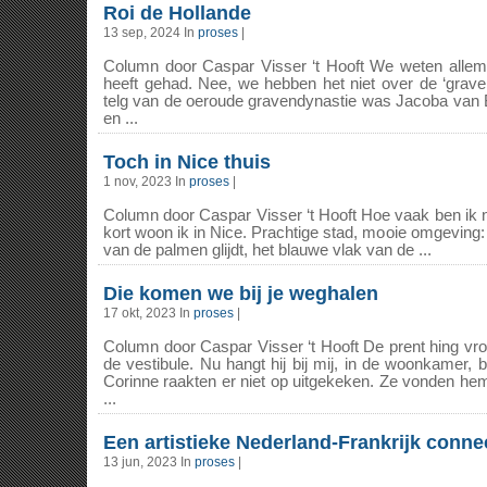
Roi de Hollande
13 sep, 2024 In
proses
|
Column door Caspar Visser ‘t Hooft We weten allem
heeft gehad. Nee, we hebben het niet over de ‘grave
telg van de oeroude gravendynastie was Jacoba van B
en ...
Toch in Nice thuis
1 nov, 2023 In
proses
|
Column door Caspar Visser ‘t Hooft Hoe vaak ben ik ni
kort woon ik in Nice. Prachtige stad, mooie omgeving:
van de palmen glijdt, het blauwe vlak van de ...
Die komen we bij je weghalen
17 okt, 2023 In
proses
|
Column door Caspar Visser ‘t Hooft De prent hing vroe
de vestibule. Nu hangt hij bij mij, in de woonkamer,
Corinne raakten er niet op uitgekeken. Ze vonden hem 
...
Een artistieke Nederland-Frankrijk conne
13 jun, 2023 In
proses
|