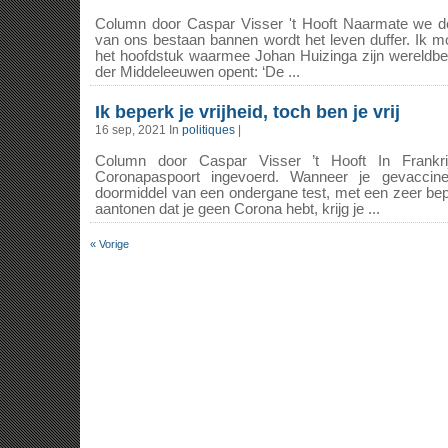
Column door Caspar Visser 't Hooft Naarmate we de
van ons bestaan bannen wordt het leven duffer. Ik m
het hoofdstuk waarmee Johan Huizinga zijn wereldber
der Middeleeuwen opent: ‘De ...
Ik beperk je vrijheid, toch ben je vrij
16 sep, 2021 In
politiques
|
Column door Caspar Visser ’t Hooft In Frankri
Coronapaspoort ingevoerd. Wanneer je gevaccin
doormiddel van een ondergane test, met een zeer bep
aantonen dat je geen Corona hebt, krijg je ...
« Vorige